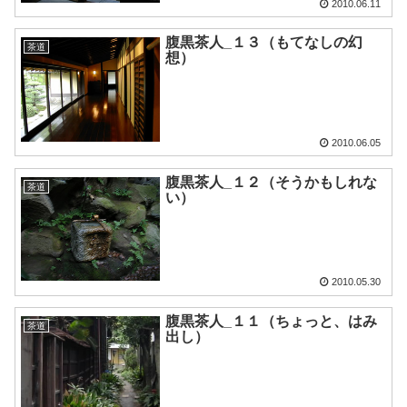
2010.06.11
腹黒茶人_１３（もてなしの幻
茶道
想）
2010.06.05
腹黒茶人_１２（そうかもしれな
茶道
い）
2010.05.30
腹黒茶人_１１（ちょっと、はみ
茶道
出し）