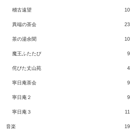
稽古遠望
10
異端の茶会
23
茶の湯余聞
10
魔王ふたたび
9
侘びた丈山苑
4
寧日庵茶会
9
寧日庵２
9
寧日庵３
11
音楽
19