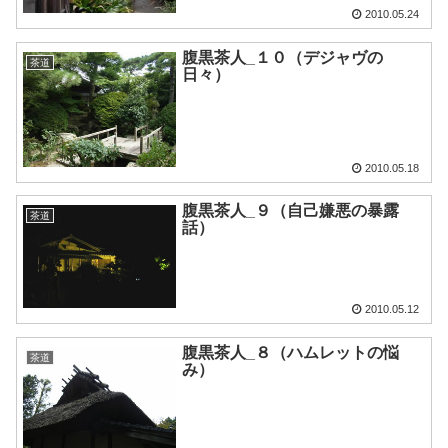
2010.05.24
腹黒茶人_１０（デジャヴの
茶道
日々）
2010.05.18
腹黒茶人_９（自己嫌悪の暴露
茶道
話）
2010.05.12
腹黒茶人_８（ハムレットの悩
茶道
み）