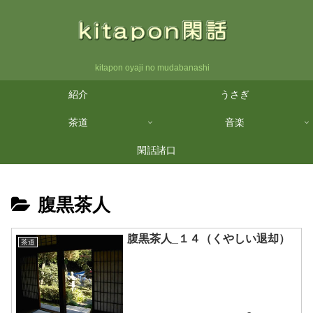
kitapon oyaji no mudabanashi
紹介
うさぎ
茶道
音楽
閑話諸口
腹黒茶人
腹黒茶人_１４（くやしい退却）
茶道