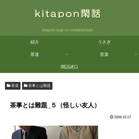
kitapon oyaji no mudabanashi
紹介
うさぎ
茶道
音楽
閑話諸口
茶道
茶事とは難題
茶事とは難題_５（怪しい友人）
2009.10.17