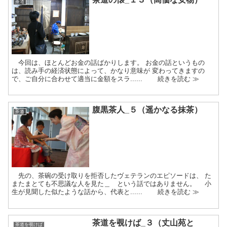
茶道
今回は、ほとんどお金の話ばかりします。 お金の話というもの
は、読み手の経済状態によって、かなり意味が 変わってきますの
で、ご自分に合わせて適当に金額をスラ...... 続きを読む ≫
腹黒茶人_５（遥かなる抹茶）
茶道
先の、茶碗の受け取りを拒否したヴェテランのエピソードは、 た
またまとても不思議な人を見た＿ という話ではありません。 小
生が見聞した似たような話から、代表と...... 続きを読む ≫
茶道を覗けば_３（丈山苑と
茶道を覗けば