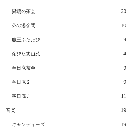
異端の茶会
23
茶の湯余聞
10
魔王ふたたび
9
侘びた丈山苑
4
寧日庵茶会
9
寧日庵２
9
寧日庵３
11
音楽
19
キャンディーズ
19