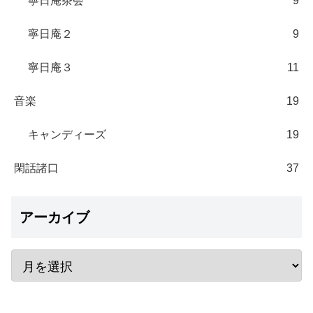
寧日庵茶会
9
寧日庵２
9
寧日庵３
11
音楽
19
キャンディーズ
19
閑話諸口
37
アーカイブ