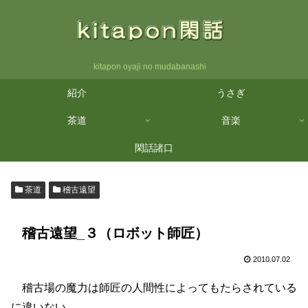
kitapon oyaji no mudabanashi
紹介
うさぎ
茶道
音楽
閑話諸口
茶道
稽古遠望
稽古遠望_３（ロボット師匠）
2010.07.02
稽古場の魔力は師匠の人間性によってもたらされている
に違いない