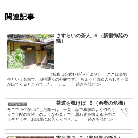
関連記事
さすらいの茶人_６（新宿御苑の
さすらいの茶人
蟻）
（写真は公式ﾎｰﾑﾍﾟｰｼﾞより） ここは楽羽
亭という名前で、期待通りの外観です。 ちょうど西欧人らしき一団
が出てくるところでした。（...... 続きを読む ≫
茶道を覗けば_６（勇者の危機）
茶道を覗けば
そこで小生が目にした魔王は、一見上品で和服のよく似合う、 かな
りご年配の女性（のような外見）で、思わず身構える小生に、 「ど
うぞどうぞ、お部屋にお入りくださ...... 続きを読む ≫