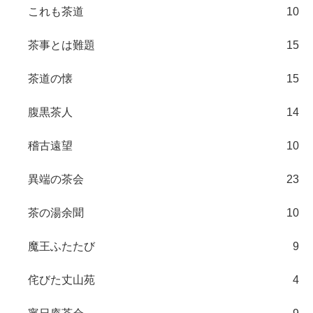
これも茶道
10
茶事とは難題
15
茶道の懐
15
腹黒茶人
14
稽古遠望
10
異端の茶会
23
茶の湯余聞
10
魔王ふたたび
9
侘びた丈山苑
4