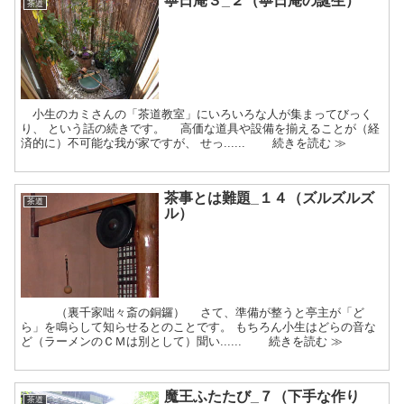
寧日庵３_２（寧日庵の誕生）
茶道
小生のカミさんの「茶道教室」にいろいろな人が集まってびっく
り、 という話の続きです。 高価な道具や設備を揃えることが（経
済的に）不可能な我が家ですが、 せっ...... 続きを読む ≫
茶事とは難題_１４（ズルズルズ
茶道
ル）
（裏千家咄々斎の銅鑼） さて、準備が整うと亭主が「ど
ら」を鳴らして知らせるとのことです。 もちろん小生はどらの音な
ど（ラーメンのＣＭは別として）聞い...... 続きを読む ≫
魔王ふたたび_７（下手な作り
茶道