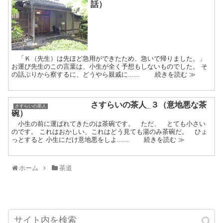
話）
「Ｋ（先生）は先ほど急用ができたため、急いで帰りました。」
お運び先生のこの言葉は、小生が全く予想もしないものでした。 そ
の話ぶりから察するに、どうやら親戚に...... 続きを読む ≫
さすらいの茶人_３（意地悪な茶
さすらいの茶人
碗）
小生の前に運ばれてきたのは茶碗です。 ただ、 とても小さい
のです。 これはおかしい、これはどう見ても湯のみ茶碗だ。 ひょ
っとすると 小生にだけ意地悪をしよ...... 続きを読む ≫
ホーム
茶道