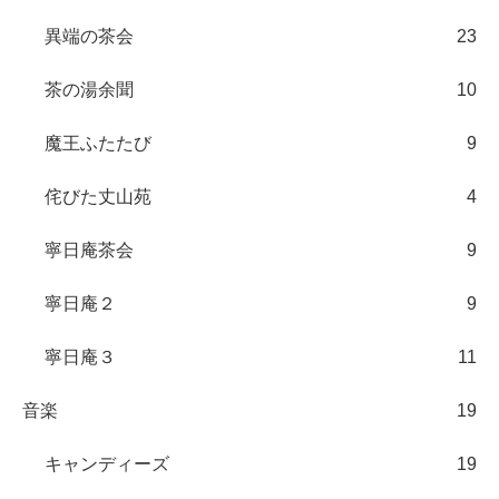
異端の茶会
23
茶の湯余聞
10
魔王ふたたび
9
侘びた丈山苑
4
寧日庵茶会
9
寧日庵２
9
寧日庵３
11
音楽
19
キャンディーズ
19