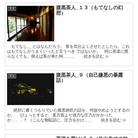
腹黒茶人_１３（もてなしの幻
茶道
想）
もてなし＿ とはなんだろう。 客を気分よくさせたとしたら、これ
はもてなしがうまくいったと言うべき ではないか。 特に茶道に限
らなくても、例えば客が来た時、...... 続きを読む ≫
腹黒茶人_９（自己嫌悪の暴露
茶道
話）
絶対に書くつもりでいた腹黒師匠の話を、何故やめようとするの
か。 ひょっとすると、某方面より強力な圧力がかかった
か．．．？ （こんな無駄話に、圧力をかけ...... 続きを読む ≫