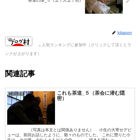
茶道の懐_５（五十人五十色）
kitapon
←人気ランキングに参加中（クリックして頂くとラ
ンクが上がります）
関連記事
これも茶道_５（茶会に潜む隠
これも茶道
密）
（写真は本文とは関係ありません） 小生の大寄せデビ
ューは、前回お話したように、散々のものでした。 これに懲りた小
生は、その後、少なくともビルの中...... 続きを読む ≫