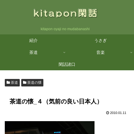
kitapon oyaji no mudabanashi
紹介
うさぎ
茶道
音楽
閑話諸口
茶道
茶道の懐
茶道の懐_４（気前の良い日本人）
2010.01.11