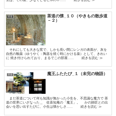
茶道の懐_１０（やきもの散歩道
茶道
－２）
それにしても大きな窯で、しかも長い間にレンガの表面が、灰を
自然の釉薬（ゆうやく：陶器を焼く時にかける薬）として、きれい
に 焼き付けられており、まるでこの部屋...... 続きを読む ≫
魔王ふたたび_１（未完の物語）
茶道
まだ茶道について何も知識が無かった小生を、不思議な魔力で 茶
道の世界にいざなった＿ 佐喜知庵の「魔王」。 かの師匠との出
会いを思い出すたびに、小生は懐かしさ...... 続きを読む ≫