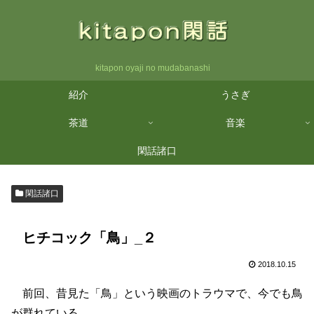
kitapon oyaji no mudabanashi
紹介
うさぎ
茶道
音楽
閑話諸口
閑話諸口
ヒチコック「鳥」_２
2018.10.15
前回、昔見た「鳥」という映画のトラウマで、今でも鳥
が群れている