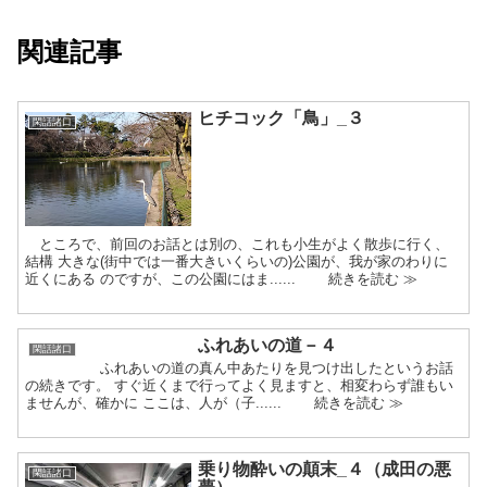
関連記事
ヒチコック「鳥」_３
閑話諸口
ところで、前回のお話とは別の、これも小生がよく散歩に行く、
結構 大きな(街中では一番大きいくらいの)公園が、我が家のわりに
近くにある のですが、この公園にはま...... 続きを読む ≫
ふれあいの道－４
閑話諸口
ふれあいの道の真ん中あたりを見つけ出したというお話
の続きです。 すぐ近くまで行ってよく見ますと、相変わらず誰もい
ませんが、確かに ここは、人が（子...... 続きを読む ≫
乗り物酔いの顛末_４（成田の悪
閑話諸口