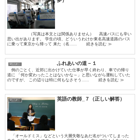
夢）
（写真は本文とは関係ありません） 高速バスにも辛い
思い出があります。 学生の頃、どういうわけか東名高速道路のバス
に乗って東京から帰って 来た（名...... 続きを読む ≫
ふれあいの道－１
閑話諸口
例のごとく、近郊に出かけていた仕事が早く終わり、車での帰り
道に 「何か変わったことはないかな～」と思いながら運転していた
のですが、 この辺りは特に何もなさそう...... 続きを読む ≫
英語の教師_７（正しい解答）
閑話諸口
「オールドミス」などという大層失敬なあだ名がついてしまった