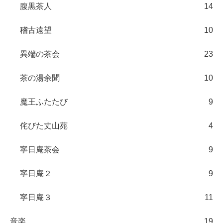
腹黒茶人
14
稽古遠望
10
異端の茶会
23
茶の湯余聞
10
魔王ふたたび
9
侘びた丈山苑
4
寧日庵茶会
9
寧日庵２
9
寧日庵３
11
音楽
19