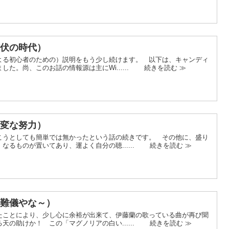
雌伏の時代）
る初心者のための）説明をもう少し続けます。 以下は、キャンディ
た。尚、このお話の情報源は主にWi...... 続きを読む ≫
大変な努力）
うとしても簡単では無かったという話の続きです。 その他に、盛り
なるものが置いてあり、運よく自分の聴...... 続きを読む ≫
（難儀やな～）
ことにより、少し心に余裕が出来て、伊藤蘭の歌っている曲が再び聞
天の助けか！ この「マグノリアの白い...... 続きを読む ≫