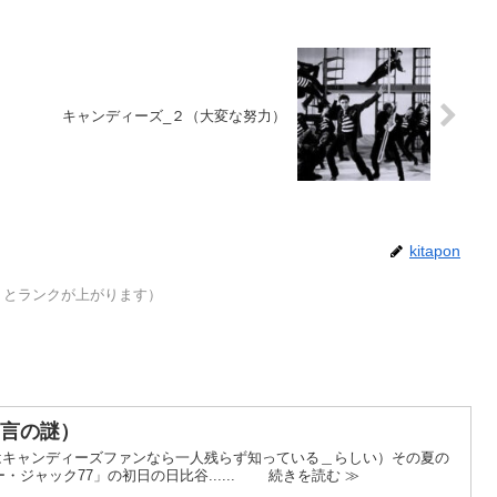
キャンディーズ_２（大変な努力）
kitapon
とランクが上がります）
宣言の謎）
付はキャンディーズファンなら一人残らず知っている＿らしい）その夏の
ジャック77」の初日の日比谷...... 続きを読む ≫