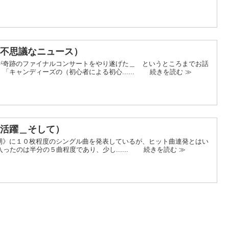
（不思議なニュース）
奇跡のファイナルコンサートをやり遂げた＿ というところまでお話
「キャンディーズの（初心者による初心...... 続きを読む ≫
大活躍＿そして）
》に１０枚程度のシングル曲を発表しているが、ヒット曲連発とはい
ったのは半分の５曲程度であり、少し...... 続きを読む ≫