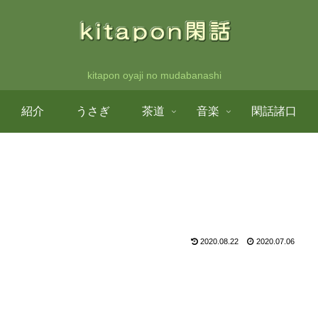
kitapon oyaji no mudabanashi
紹介
うさぎ
茶道
音楽
閑話諸口
）
2020.08.22
2020.07.06