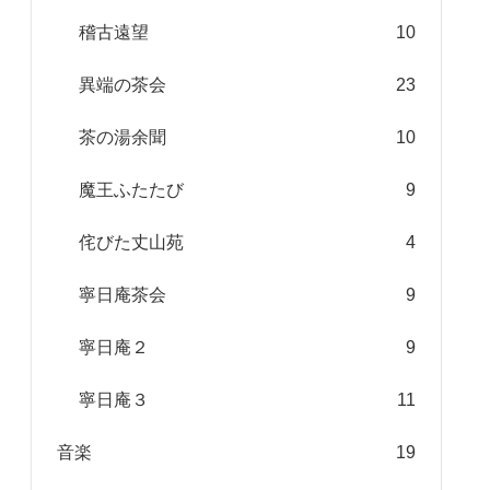
稽古遠望
10
異端の茶会
23
茶の湯余聞
10
魔王ふたたび
9
侘びた丈山苑
4
寧日庵茶会
9
寧日庵２
9
寧日庵３
11
音楽
19