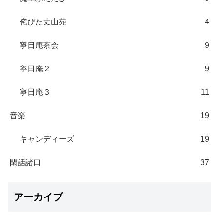
侘びた丈山苑
4
寧日庵茶会
9
寧日庵２
9
寧日庵３
11
音楽
19
キャンディーズ
19
閑話諸口
37
アーカイブ