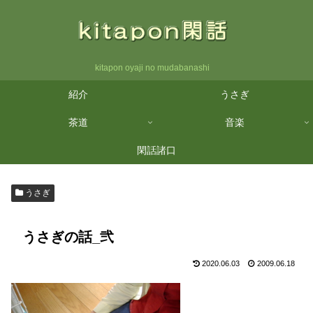
kitapon oyaji no mudabanashi
紹介
うさぎ
茶道
音楽
閑話諸口
うさぎ
うさぎの話_弐
2020.06.03
2009.06.18