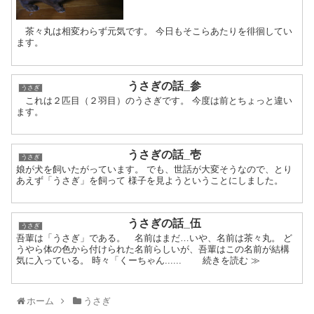
茶々丸は相変わらず元気です。 今日もそこらあたりを徘徊してい
ます。
うさぎの話_参
うさぎ
これは２匹目（２羽目）のうさぎです。 今度は前とちょっと違い
ます。
うさぎの話_壱
うさぎ
娘が犬を飼いたがっています。 でも、世話が大変そうなので、とり
あえず「うさぎ」を飼って 様子を見ようということにしました。
うさぎの話_伍
うさぎ
吾輩は「うさぎ」である。 名前はまだ…いや、名前は茶々丸。 ど
うやら体の色から付けられた名前らしいが、吾輩はこの名前が結構
気に入っている。 時々「くーちゃん...... 続きを読む ≫
ホーム
うさぎ