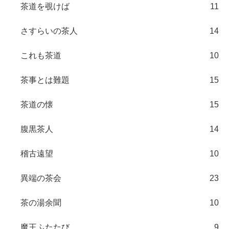
茶道を覗けば
11
さすらいの茶人
14
これも茶道
10
茶事とは難題
15
茶道の懐
15
腹黒茶人
14
稽古遠望
10
異端の茶会
23
茶の湯余聞
10
魔王ふたたび
9